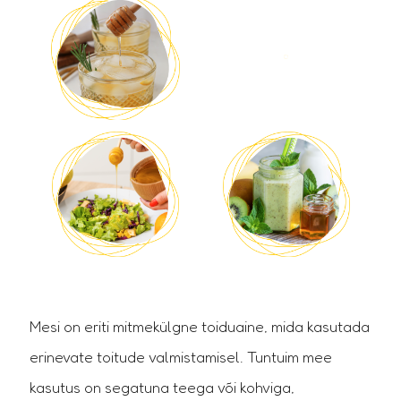
Mis on Taruvaik?
Vaigupuudelt kogutud vaik on tugevalt
antibakteriaalse toimega.
Mesi on eriti mitmekülgne toiduaine, mida kasutada
erinevate toitude valmistamisel. Tuntuim mee
kasutus on segatuna teega või kohviga,