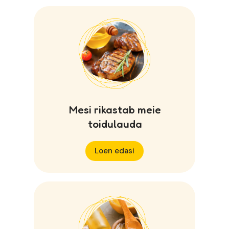
Mesi rikastab meie
toidulauda
Loen edasi