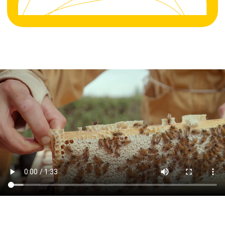
Millise tekstuuriga mesi on
hea?
Kõik mee vormid on õiged: vedel,
kristalliseerunud, kreemjas mesi või
kärjemesi.
Mis on suir?
Suir on õietolmu hoidis, mida mesilased