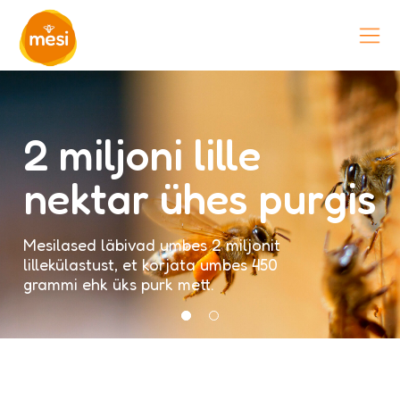
2 miljoni lille
nektar ühes purgis
Mesilased läbivad umbes 2 miljonit
lillekülastust, et korjata umbes 450
grammi ehk üks purk mett.