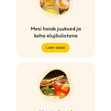
Mesi hoiab juuksed ja
keha elujõulistena
Loen edasi