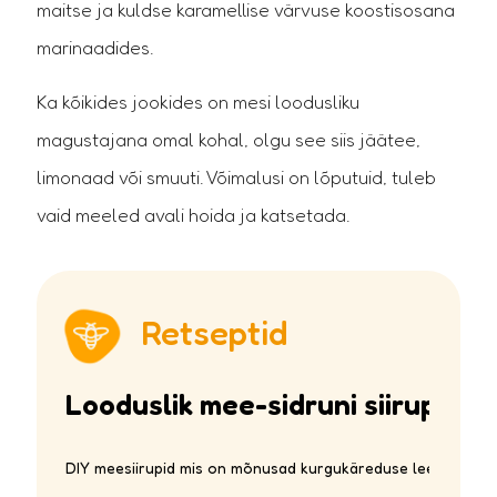
maitse ja kuldse karamellise värvuse koostisosana
mille tulemusel kristallid lõhustuvad ja mesi
marinaadides.
jääb pehmeks.
Ka kõikides jookides on mesi loodusliku
magustajana omal kohal, olgu see siis jäätee,
limonaad või smuuti. Võimalusi on lõputuid, tuleb
vaid meeled avali hoida ja katsetada.
Mis on kristalliseerunud mesi?
Retseptid
Pea iga mesi kristalliseerub paari kuuga, see
on tavaline protsess.
Looduslik mee-sidruni siirup
DIY meesiirupid mis on mõnusad kurgukäreduse leevendajad 