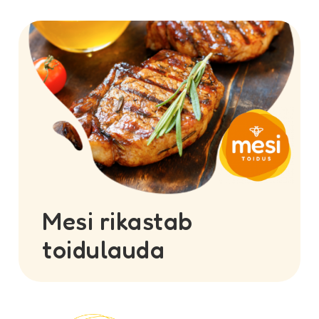
säilitavad kärjekannus ja on lisanud
õietolmule mett, taruvaiku ja ensüüme.
Mis on õietolm?
Mesi rikastab
toidulauda
Õietolmu korjavad mesilased õitelt ning on
muutumatul kujul tarbitav.