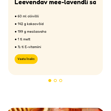
Leevendav mee-lavendli salv
● 60 ml oliiviõli
● 142 g kakaovõid
● 199 g mesilasvaha
● 1 tl mett
● ½ tl E-vitamiini
Vaata lisaks