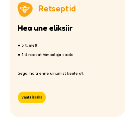
Retseptid
Hea une eliksiir
● 5 tl mett
● 1 tl roosat himaalaja soola
Sega, hoia enne uinumist keele all.
Vaata lisaks