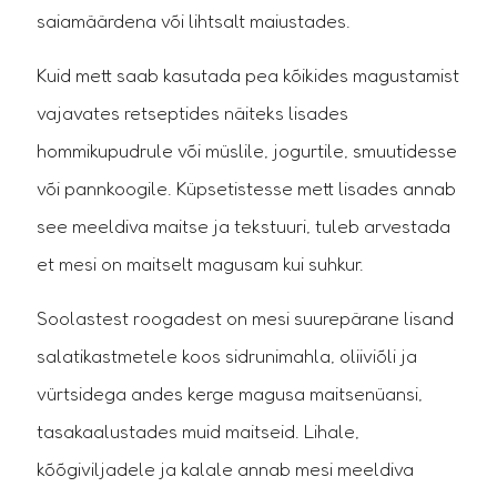
Mis on lehemesi?
saiamäärdena või lihtsalt maiustades.
Lehemees on rohkem dekstriine, valke ja
Kuid mett saab kasutada pea kõikides magustamist
mineraalaineid kui mees. Seda korjavad
vajavates retseptides näiteks lisades
mesilased taimede ja puude lehtedelt, kus
hommikupudrule või müslile, jogurtile, smuutidesse
taime rakud on eritanud magusat vedelikku
või pannkoogile. Küpsetistesse mett lisades annab
või lehetäid nestet.
see meeldiva maitse ja tekstuuri, tuleb arvestada
et mesi on maitselt magusam kui suhkur.
Soolastest roogadest on mesi suurepärane lisand
salatikastmetele koos sidrunimahla, oliiviõli ja
Mis on kreemjas mesi?
vürtsidega andes kerge magusa maitsenüansi,
tasakaalustades muid maitseid. Lihale,
Kreemjas mesi on mee
kõõgiviljadele ja kalale annab mesi meeldiva
kristalliseerumisprotsessis mee segamine,