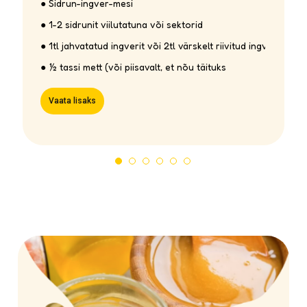
● Sidrun-ingver-mesi
● 1-2 sidrunit viilutatuna või sektorid
● 1tl jahvatatud ingverit või 2tl värskelt riivitud ingverit
Mis on vedel mesi?
● ½ tassi mett (või piisavalt, et nõu täituks
Vedel mesi on tavaliselt värskelt vurritatud
Vaata lisaks
mesi. Talvel värsket mett ei ole, siis on mesi
sulatatud 30-40 kraadi juures vedelaks.
Mõne taime mesi aga ei kristalliseeru, näiteks
paakspuu ja kanarbik.