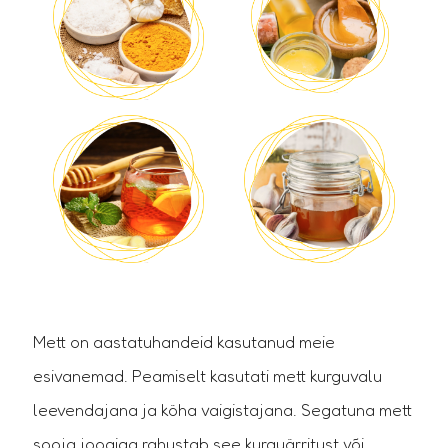
Mett on aastatuhandeid kasutanud meie
esivanemad. Peamiselt kasutati mett kurguvalu
leevendajana ja köha vaigistajana. Segatuna mett
sooja joogiga rahustab see kurguärritust või