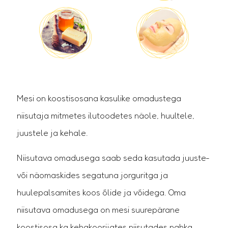
Mesi on koostisosana kasulike omadustega
niisutaja mitmetes ilutoodetes näole, huultele,
juustele ja kehale.
Niisutava omadusega saab seda kasutada juuste-
või näomaskides segatuna jorguritga ja
huulepalsamites koos õlide ja võidega. Oma
niisutava omadusega on mesi suurepärane
koostisosa ka kehakoorijates niisutades nahka